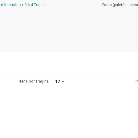
.6 Vestuário
>
3.6.4 Trajes
Farda (paletó e calça
Itens por Página:
I