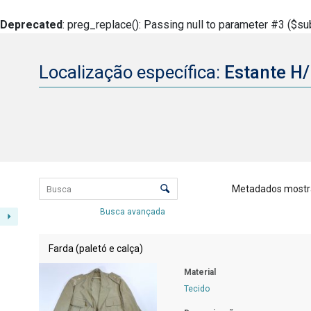
Deprecated
: preg_replace(): Passing null to parameter #3 ($sub
Localização específica:
Estante H/
Lista de itens
Controle de ordenação e visualizaçã
Metadados mostr
Busca avançada
Resultados da lista de itens
Farda (paletó e calça)
Material
Tecido