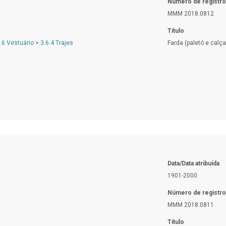
Número de registro
MMM 2018.0812
Título
.6 Vestuário
>
3.6.4 Trajes
Farda (paletó e calça
Data/Data atribuída
1901-2000
Número de registro
MMM 2018.0811
Título