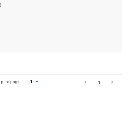
)
1
r para página:
1