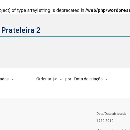
ject) of type array|string is deprecated in
/web/php/wordpress
 Prateleira 2
o
Ordenar
por
ados
Data de criação
Data/Data atribuída
1950-2010