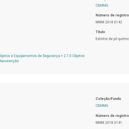
CBMMG
Número de registro
MMM 2018.0142
Título
Extintor de pó quími
Objetos e Equipamentos de Segurança
>
2.7.0 Objetos
 Manutenção
Coleção/Fundo
CBMMG
Número de registro
MMM 2018.0141