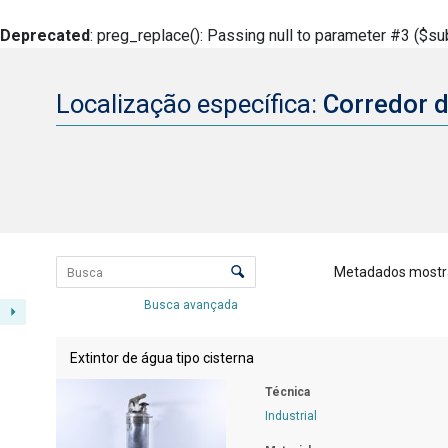
Deprecated
: preg_replace(): Passing null to parameter #3 ($sub
Localização específica:
Corredor 
Lista de itens
Controle de ordenação e visualizaçã
Metadados mostr
Busca avançada
Resultados da lista de itens
Extintor de água tipo cisterna
Técnica
Industrial