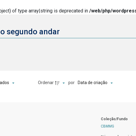
ject) of type array|string is deprecated in
/web/php/wordpress
do segundo andar
o
Ordenar
por
ados
Data de criação
Coleção/Fundo
CBMMG