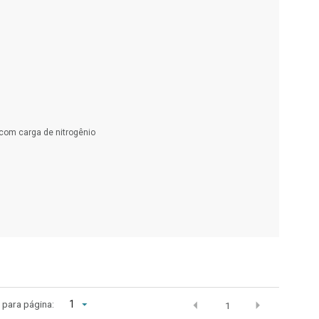
 com carga de nitrogênio
1
r para página:
1