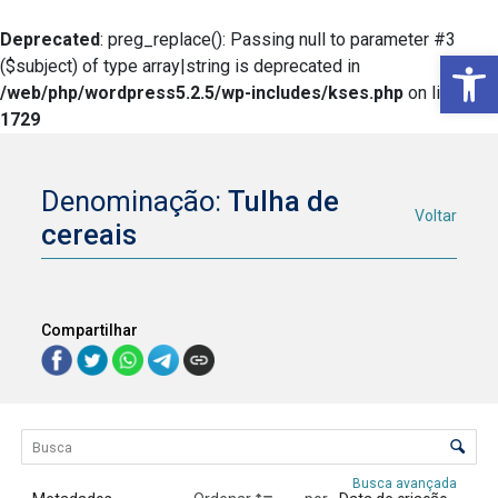
Deprecated
: preg_replace(): Passing null to parameter #3
Ba
($subject) of type array|string is deprecated in
/web/php/wordpress5.2.5/wp-includes/kses.php
on line
1729
Denominação:
Tulha de
Voltar
cereais
Compartilhar
Lista de itens
Controle de ordenação e visualização
Busca avançada