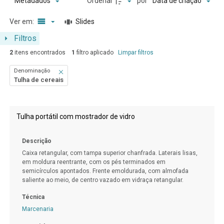
Ordenar
por
Metadados
Data de criação
Ver em:
Slides
Filtros
2
itens encontrados
1
filtro aplicado
Limpar filtros
Denominação
Tulha de cereais
Resultados da lista de itens
Tulha portátil com mostrador de vidro
Descrição
Caixa retangular, com tampa superior chanfrada. Laterais lisas,
em moldura reentrante, com os pés terminados em
semicírculos apontados. Frente emoldurada, com almofada
saliente ao meio, de centro vazado em vidraça retangular.
Técnica
Marcenaria