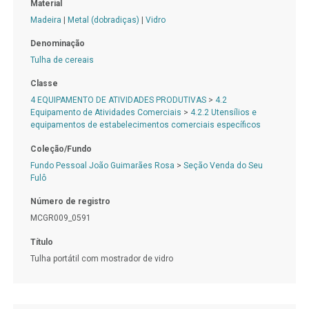
Material
Madeira
|
Metal (dobradiças)
|
Vidro
Denominação
Tulha de cereais
Classe
4 EQUIPAMENTO DE ATIVIDADES PRODUTIVAS
>
4.2
Equipamento de Atividades Comerciais
>
4.2.2 Utensílios e
equipamentos de estabelecimentos comerciais específicos
Coleção/Fundo
Fundo Pessoal João Guimarães Rosa
>
Seção Venda do Seu
Fulô
Número de registro
MCGR009_0591
Título
Tulha portátil com mostrador de vidro