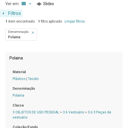
Ver em:
Slides
Filtros
1
item encontrado
1
filtro aplicado
Limpar filtros
Denominação
Polaina
Resultados da lista de itens
Polaina
Material
Plástico
|
Tecido
Denominação
Polaina
Classe
3 OBJETOS DE USO PESSOAL
>
3.6 Vestuário
>
3.6.3 Peças de
vestuário
Coleção/Fundo