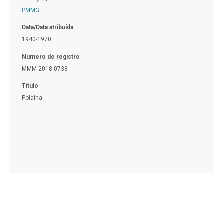
PMMG
Data/Data atribuída
1940-1970
Número de registro
MMM 2018.0733
Título
Polaina
Itens por Página:
Ir para página:
1