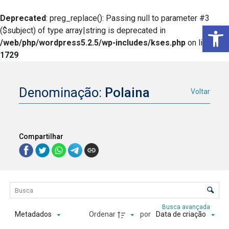
Deprecated
: preg_replace(): Passing null to parameter #3
Ba
($subject) of type array|string is deprecated in
/web/php/wordpress5.2.5/wp-includes/kses.php
on line
1729
Denominação:
Polaina
Voltar
Compartilhar
Lista de itens
Controle de ordenação e visualização
Busca avançada
Ordenar
por
Metadados
Data de criação