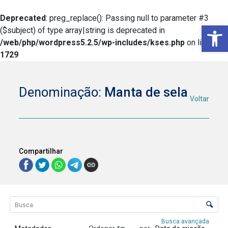
Deprecated
: preg_replace(): Passing null to parameter #3
Ba
($subject) of type array|string is deprecated in
/web/php/wordpress5.2.5/wp-includes/kses.php
on line
1729
Denominação:
Manta de sela
Voltar
Compartilhar
Lista de itens
Controle de ordenação e visualização
Busca avançada