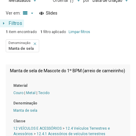
Ordenar
por
Metadados
Data de criação
Ver em:
Slides
Filtros
1
item encontrado
1
filtro aplicado
Limpar filtros
Denominação
Manta de sela
Resultados da lista de itens
Manta de sela de Mascote do 1º BPM (arreio de carneirinho)
Material
Couro
|
Metal
|
Tecido
Denominação
Manta de sela
Classe
12 VEÍCULOS E ACESSÓRIOS
>
12.4 Veículos Terrestres e
Acessórios
>
12.4.1 Acessórios de veículos terrestres