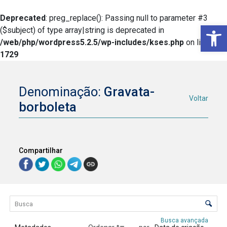
Deprecated
: preg_replace(): Passing null to parameter #3
Ba
($subject) of type array|string is deprecated in
/web/php/wordpress5.2.5/wp-includes/kses.php
on line
1729
Denominação:
Gravata-
Voltar
borboleta
Compartilhar
Lista de itens
Controle de ordenação e visualização
Busca avançada