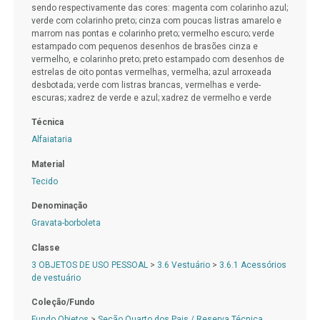
sendo respectivamente das cores: magenta com colarinho azul;
verde com colarinho preto; cinza com poucas listras amarelo e
marrom nas pontas e colarinho preto; vermelho escuro; verde
estampado com pequenos desenhos de brasões cinza e
vermelho, e colarinho preto; preto estampado com desenhos de
estrelas de oito pontas vermelhas, vermelha; azul arroxeada
desbotada; verde com listras brancas, vermelhas e verde-
escuras; xadrez de verde e azul; xadrez de vermelho e verde
Técnica
Alfaiataria
Material
Tecido
Denominação
Gravata-borboleta
Classe
3 OBJETOS DE USO PESSOAL
>
3.6 Vestuário
>
3.6.1 Acessórios
de vestuário
Coleção/Fundo
Fundo Objetos
>
Seção Quarto dos Pais / Reserva Técnica