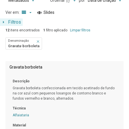
Ordenar
por
Metadados
Data de criação
Ver em:
Slides
Filtros
12
itens encontrados
1
filtro aplicado
Limpar filtros
Denominação
Gravata-borboleta
Resultados da lista de itens
Gravata borboleta
Descrição
Gravata borboleta confeccionada em tecido acetinado de fundo
na cor azul com pequenos losangos de contorno branco e
fundos vermelho e branco, alternados.
Técnica
Alfaiataria
Material