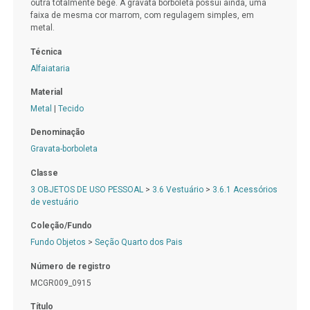
outra totalmente bege. A gravata borboleta possui ainda, uma
faixa de mesma cor marrom, com regulagem simples, em
metal.
Técnica
Alfaiataria
Material
Metal
|
Tecido
Denominação
Gravata-borboleta
Classe
3 OBJETOS DE USO PESSOAL
>
3.6 Vestuário
>
3.6.1 Acessórios
de vestuário
Coleção/Fundo
Fundo Objetos
>
Seção Quarto dos Pais
Número de registro
MCGR009_0915
Título