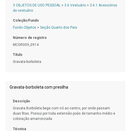
3 OBJETOS DE USO PESSOAL
>
3.6 Vestuário
>
3.6.1 Acessórios
de vestuário
Coleção/Fundo
Fundo Objetos
>
Seção Quarto dos Pais
Número de registro
MCGR009_0914
Título
Gravata-borboleta
Gravata-borboleta com presilha
Descrição
Gravata Borboleta bege com nó ao centro, por onde passam
duas fitas. Possui por toda extensão poás de tamanho médio e
coloração amarronzada.
Técnica