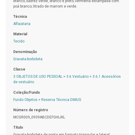
branco; xadrez verde, branco e preto; vermelha estampada com
poá branco; litrado de marrom e verde.
Técnica
Alfaiataria
Material
Tecido
Denominação
Gravata-borboleta
Classe
3 OBJETOS DE USO PESSOAL
>
3.6 Vestuário
>
3.6.1 Acessórios
de vestuário
Coleção/Fundo
Fundo Objetos
>
Reserva Técnica DIMUS
Número de registro
MCGR009_0939ABCDEFGHIJKL
Título
Gravata-borboleta de ponta em formato triangular e lateral