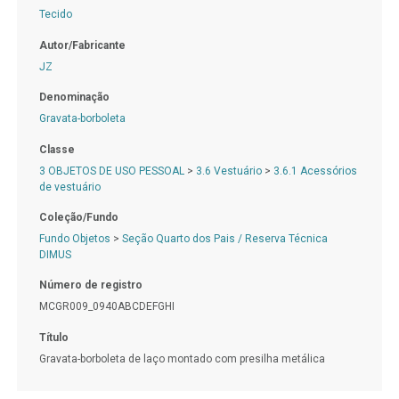
Tecido
Autor/Fabricante
JZ
Denominação
Gravata-borboleta
Classe
3 OBJETOS DE USO PESSOAL
>
3.6 Vestuário
>
3.6.1 Acessórios
de vestuário
Coleção/Fundo
Fundo Objetos
>
Seção Quarto dos Pais / Reserva Técnica
DIMUS
Número de registro
MCGR009_0940ABCDEFGHI
Título
Gravata-borboleta de laço montado com presilha metálica