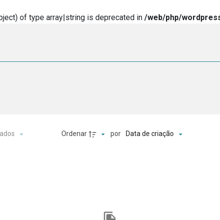
ject) of type array|string is deprecated in
/web/php/wordpress
o
Ordenar
por
ados
Data de criação