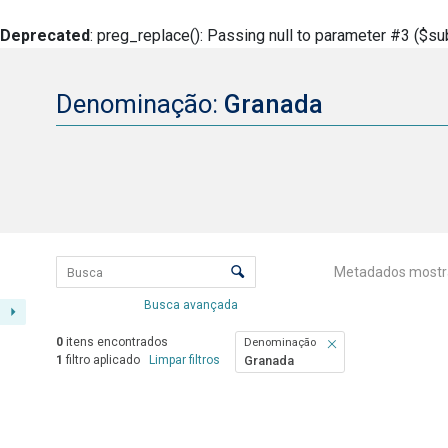
Deprecated
: preg_replace(): Passing null to parameter #3 ($sub
Denominação:
Granada
Lista de itens
Controle de ordenação e visualizaçã
Metadados mostr
Busca avançada
0
itens encontrados
Denominação
1
filtro aplicado
Limpar filtros
Granada
Resultados da lista de itens