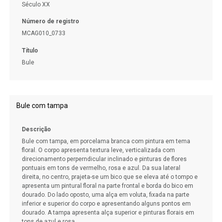
Século XX
Número de registro
MCAG010_0733
Título
Bule
Bule com tampa
Descrição
Bule com tampa, em porcelama branca com pintura em tema
floral. O corpo apresenta textura leve, verticalizada com
direcionamento perperndicular inclinado e pinturas de flores
pontuais em tons de vermelho, rosa e azul. Da sua lateral
direita, no centro, prajeta-se um bico que se eleva até o tompo e
apresenta um pintural floral na parte frontal e borda do bico em
dourado. Do lado oposto, uma alça em voluta, fixada na parte
inferior e superior do corpo e apresentando alguns pontos em
dourado. A tampa apresenta alça superior e pinturas florais em
tons de azul e rosa.