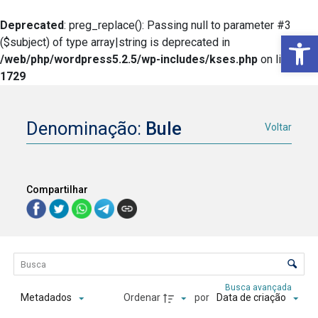
Deprecated
: preg_replace(): Passing null to parameter #3
Ba
($subject) of type array|string is deprecated in
/web/php/wordpress5.2.5/wp-includes/kses.php
on line
1729
Denominação:
Bule
Voltar
Compartilhar
Lista de itens
Controle de ordenação e visualização
Busca avançada
Ordenar
por
Metadados
Data de criação