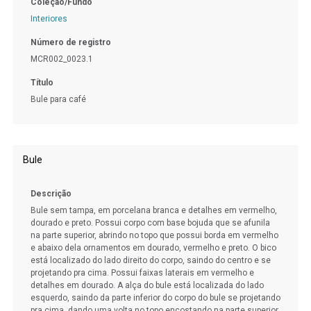
Coleção/Fundo
Interiores
Número de registro
MCR002_0023.1
Título
Bule para café
Bule
Descrição
Bule sem tampa, em porcelana branca e detalhes em vermelho,
dourado e preto. Possui corpo com base bojuda que se afunila
na parte superior, abrindo no topo que possui borda em vermelho
e abaixo dela ornamentos em dourado, vermelho e preto. O bico
está localizado do lado direito do corpo, saindo do centro e se
projetando pra cima. Possui faixas laterais em vermelho e
detalhes em dourado. A alça do bule está localizada do lado
esquerdo, saindo da parte inferior do corpo do bule se projetando
pra cima, dando uma volta no topo encostando na parte superior