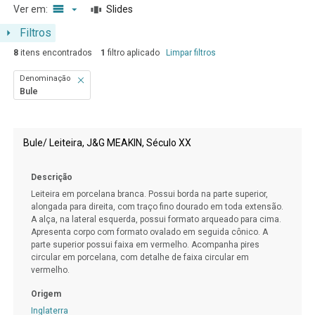
Ver em:
Slides
Filtros
8
itens encontrados
1
filtro aplicado
Limpar filtros
Denominação
Bule
Resultados da lista de itens
Bule/ Leiteira, J&G MEAKIN, Século XX
Descrição
Leiteira em porcelana branca. Possui borda na parte superior,
alongada para direita, com traço fino dourado em toda extensão.
A alça, na lateral esquerda, possui formato arqueado para cima.
Apresenta corpo com formato ovalado em seguida cônico. A
parte superior possui faixa em vermelho. Acompanha pires
circular em porcelana, com detalhe de faixa circular em
vermelho.
Origem
Inglaterra