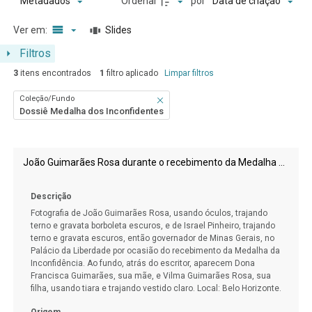
Ordenar
por
Metadados
Data de criação
Ver em:
Slides
Filtros
3
itens encontrados
1
filtro aplicado
Limpar filtros
Coleção/Fundo
Dossiê Medalha dos Inconfidentes
Resultados da lista de itens
João Guimarães Rosa durante o recebimento da Medalha da Inconfidência
Descrição
Fotografia de João Guimarães Rosa, usando óculos, trajando
terno e gravata borboleta escuros, e de Israel Pinheiro, trajando
terno e gravata escuros, então governador de Minas Gerais, no
Palácio da Liberdade por ocasião do recebimento da Medalha da
Inconfidência. Ao fundo, atrás do escritor, aparecem Dona
Francisca Guimarães, sua mãe, e Vilma Guimarães Rosa, sua
filha, usando tiara e trajando vestido claro. Local: Belo Horizonte.