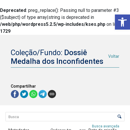
Deprecated
: preg_replace(): Passing null to parameter #3
Ba
($subject) of type array|string is deprecated in
/web/php/wordpress5.2.5/wp-includes/kses.php
on line
1729
Coleção/Fundo:
Dossiê
Voltar
Medalha dos Inconfidentes
Compartilhar
Lista de itens
Controle de ordenação e visualização
Busca avançada