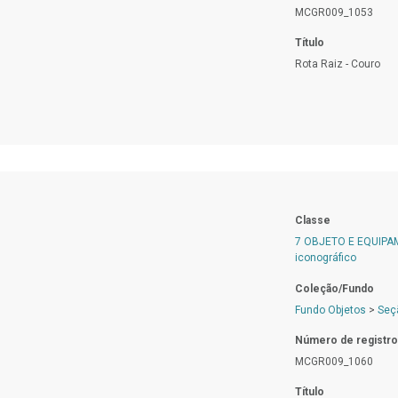
MCGR009_1053
Título
Rota Raiz - Couro
Classe
7 OBJETO E EQUIP
iconográfico
Coleção/Fundo
Fundo Objetos
>
Seç
Número de registro
MCGR009_1060
Título