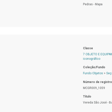
Pedras - Mapa
Classe
7 OBJETO E EQUIP
iconográfico
Coleção/Fundo
Fundo Objetos
>
Seç
Número de registro
MCGR009_1059
Título
Vereda São José - Bu