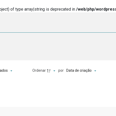
ject) of type array|string is deprecated in
/web/php/wordpress
o
Ordenar
por
ados
Data de criação