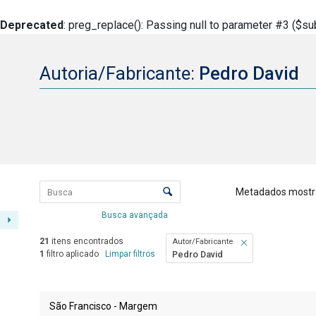
Deprecated
: preg_replace(): Passing null to parameter #3 ($sub
Autoria/Fabricante:
Pedro David
Lista de itens
Controle de ordenação e visualizaçã
Metadados mostr
Busca avançada
21
itens encontrados
Autor/Fabricante
1
filtro aplicado
Limpar filtros
Pedro David
Resultados da lista de itens
São Francisco - Margem