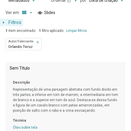
Ordenar
por
Metadados
Data de criação
Ver em:
Slides
Filtros
1
item encontrado
1
filtro aplicado
Limpar filtros
Autor/Fabricante
Orlando Teruz
Resultados da lista de itens
Sem Título
Descrição
Representação de uma paisagem abstrata com fundo divido em
três partes; a inferior em tom de marrom, a intermediaria em tom
de branco e a superior em tom de azul. Destaca-se desse fundo
a figura de um cavalo branco com patas amarronzadas, em
posição de salto com o rabo e a crina esvoaçando.
Técnica
Óleo sobre tela