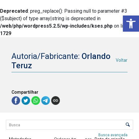
Deprecated
: preg_replace(): Passing null to parameter #3
Ba
($subject) of type array|string is deprecated in
/web/php/wordpress5.2.5/wp-includes/kses.php
on line
1729
Autoria/Fabricante:
Orlando
Voltar
Teruz
Compartilhar
Lista de itens
Controle de ordenação e visualização
Busca avançada