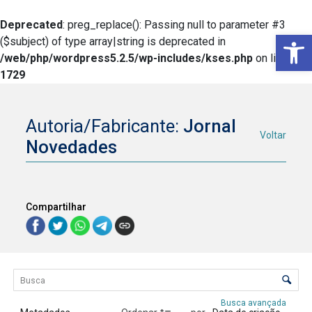
Deprecated
: preg_replace(): Passing null to parameter #3
Ba
($subject) of type array|string is deprecated in
/web/php/wordpress5.2.5/wp-includes/kses.php
on line
1729
Autoria/Fabricante:
Jornal
Voltar
Novedades
Compartilhar
Lista de itens
Controle de ordenação e visualização
Busca avançada