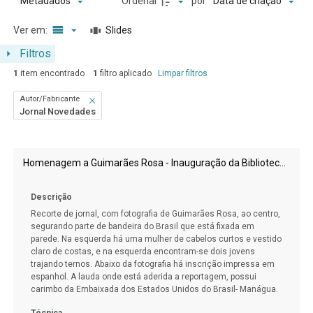
Ordenar
por
Metadados
Data de criação
Ver em:
Slides
Filtros
1
item encontrado
1
filtro aplicado
Limpar filtros
Autor/Fabricante
Jornal Novedades
Resultados da lista de itens
Homenagem a Guimarães Rosa - Inauguração da Biblioteca "João Guimarães Rosa" em Manágua - Nicarágua
Descrição
Recorte de jornal, com fotografia de Guimarães Rosa, ao centro,
segurando parte de bandeira do Brasil que está fixada em
parede. Na esquerda há uma mulher de cabelos curtos e vestido
claro de costas, e na esquerda encontram-se dois jovens
trajando ternos. Abaixo da fotografia há inscrição impressa em
espanhol. A lauda onde está aderida a reportagem, possui
carimbo da Embaixada dos Estados Unidos do Brasil- Manágua.