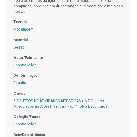
sobre os ombros da figura à sua frente. Seus cabelos são
compridos, divididos em duas tranças que caem até o meio das
costas.
Técnica
Modelagem
Material
Gesso
Autor/Fabricante
Jeanne Milde
Denominação
Escultura
Classe
6 OBJETOS DE ATIVIDADES ARTÍSTICAS
>
6.7 Objetos
Associados às Artes Plásticas
>
6.7.1 Obra Escultórica
Coleção/Fundo
Jeanne Milde
Data/Data atribuída