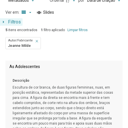
Ordenar
por
Metadados
Data de criação
Ver em:
Slides
Filtros
5
itens encontrados
1
filtro aplicado
Limpar filtros
Autor/Fabricante
Jeanne Milde
Resultados da lista de itens
As Adolescentes
Descrição
Escultura de cor branca, de duas figuras femininas, nuas, em
posição estática, representadas da metade superior das coxas
para cima. A figura da direita se encontra mais à frente e tem
cabelo compridos, de corte reto na altura dos ombros, braços
estendidos junto ao corpo, sendo que o braço direito está
ligeiramente afastado do corpo por uma massa de superfície
irregular que se prolonga por toda a base. A figura da esquerda
se encontra um pouco mais para trás e apoia suas duas mãos