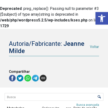
Deprecated
: preg_replace(): Passing null to parameter #3
Ba
($subject) of type array|string is deprecated in
/web/php/wordpress5.2.5/wp-includes/kses.php
on line
1729
Autoria/Fabricante:
Jeanne
Voltar
Milde
Compartilhar
Lista de itens
Controle de ordenação e visualização
Busca avançada