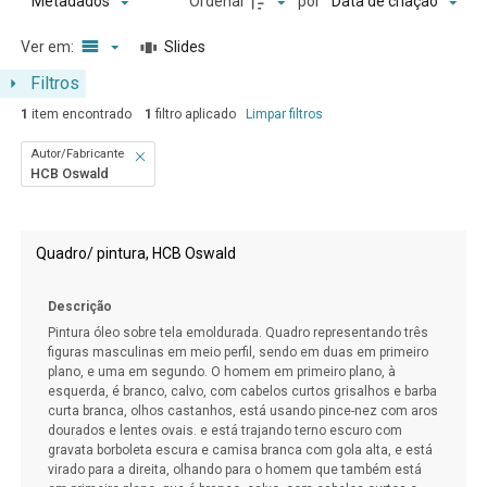
Ordenar
por
Metadados
Data de criação
Ver em:
Slides
Filtros
1
item encontrado
1
filtro aplicado
Limpar filtros
Autor/Fabricante
HCB Oswald
Resultados da lista de itens
Quadro/ pintura, HCB Oswald
Descrição
Pintura óleo sobre tela emoldurada. Quadro representando três
figuras masculinas em meio perfil, sendo em duas em primeiro
plano, e uma em segundo. O homem em primeiro plano, à
esquerda, é branco, calvo, com cabelos curtos grisalhos e barba
curta branca, olhos castanhos, está usando pince-nez com aros
dourados e lentes ovais. e está trajando terno escuro com
gravata borboleta escura e camisa branca com gola alta, e está
virado para a direita, olhando para o homem que também está