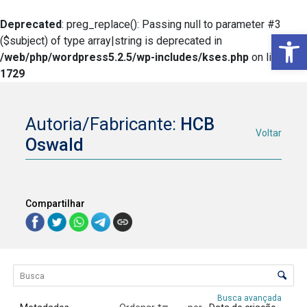
Deprecated
: preg_replace(): Passing null to parameter #3
Ba
($subject) of type array|string is deprecated in
/web/php/wordpress5.2.5/wp-includes/kses.php
on line
1729
Autoria/Fabricante:
HCB
Voltar
Oswald
Compartilhar
Lista de itens
Controle de ordenação e visualização
Busca avançada