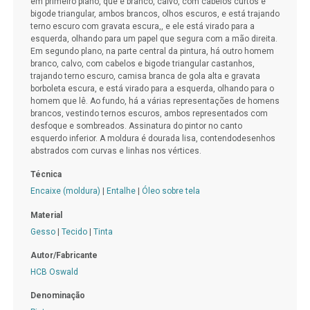
em primeiro plano, que é branco, calvo, com cabelos curtos e
bigode triangular, ambos brancos, olhos escuros, e está trajando
terno escuro com gravata escura,, e ele está virado para a
esquerda, olhando para um papel que segura com a mão direita.
Em segundo plano, na parte central da pintura, há outro homem
branco, calvo, com cabelos e bigode triangular castanhos,
trajando terno escuro, camisa branca de gola alta e gravata
borboleta escura, e está virado para a esquerda, olhando para o
homem que lê. Ao fundo, há a várias representações de homens
brancos, vestindo ternos escuros, ambos representados com
desfoque e sombreados. Assinatura do pintor no canto
esquerdo inferior. A moldura é dourada lisa, contendodesenhos
abstrados com curvas e linhas nos vértices.
Técnica
Encaixe (moldura)
|
Entalhe
|
Óleo sobre tela
Material
Gesso
|
Tecido
|
Tinta
Autor/Fabricante
HCB Oswald
Denominação