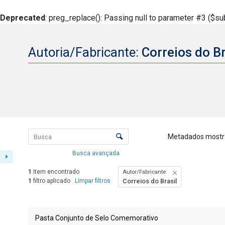
Deprecated
: preg_replace(): Passing null to parameter #3 ($sub
Autoria/Fabricante:
Correios do B
Lista de itens
Controle de ordenação e visualizaçã
Metadados mostr
Busca avançada
1
item encontrado
Autor/Fabricante
1
filtro aplicado
Limpar filtros
Correios do Brasil
Resultados da lista de itens
Pasta Conjunto de Selo Comemorativo