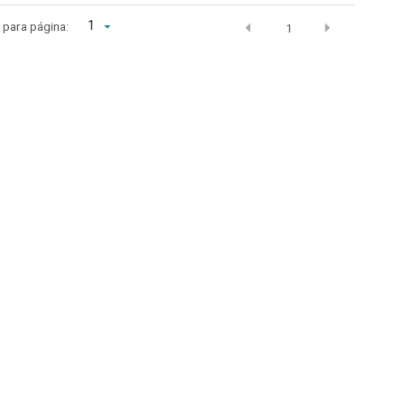
1
r para página:
1