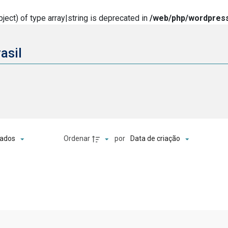
ject) of type array|string is deprecated in
/web/php/wordpress
rasil
o
Ordenar
por
ados
Data de criação