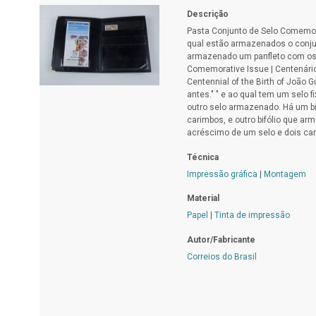
Descrição
Pasta Conjunto de Selo Comemor
qual estão armazenados o conjun
armazenado um panfleto com os i
Comemorative Issue | Centenári
Centennial of the Birth of João G
antes." " e ao qual tem um selo f
outro selo armazenado. Há um bi
carimbos, e outro bifólio que arm
acréscimo de um selo e dois ca
Técnica
Impressão gráfica
|
Montagem
Material
Papel
|
Tinta de impressão
Autor/Fabricante
Correios do Brasil