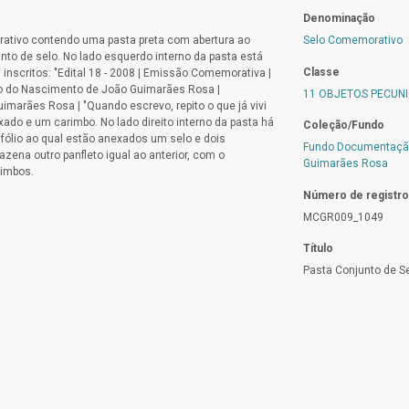
Denominação
ativo contendo uma pasta preta com abertura ao
Selo Comemorativo
to de selo. No lado esquerdo interno da pasta está
Classe
nscritos: "Edital 18 - 2008 | Emissão Comemorativa |
o do Nascimento de João Guimarães Rosa |
11 OBJETOS PECUNI
uimarães Rosa | "Quando escrevo, repito o que já vivi
ixado e um carimbo. No lado direito interno da pasta há
Coleção/Fundo
fólio ao qual estão anexados um selo e dois
Fundo Documentação
azena outro panfleto igual ao anterior, com o
Guimarães Rosa
rimbos.
Número de registro
MCGR009_1049
Título
Pasta Conjunto de 