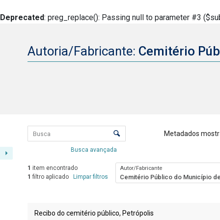
Deprecated
: preg_replace(): Passing null to parameter #3 ($sub
Autoria/Fabricante:
Cemitério Púb
Lista de itens
Controle de ordenação e visualizaçã
Metadados mostr
Busca avançada
1
item encontrado
Autor/Fabricante
1
filtro aplicado
Limpar filtros
Cemitério Público do Município de
Resultados da lista de itens
Recibo do cemitério público, Petrópolis