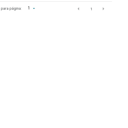
1
r para página:
1