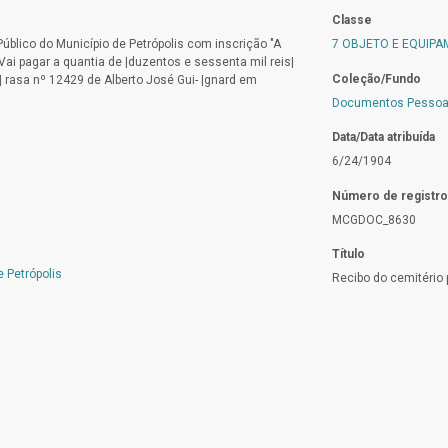
Classe
úblico do Município de Petrópolis com inscrição "A
7 OBJETO E EQUIP
ai pagar a quantia de |duzentos e sessenta mil reis|
Coleção/Fundo
 rasa nº 12429 de Alberto José Gui- |gnard em
Documentos Pessoa
Data/Data atribuída
6/24/1904
Número de registro
MCGDOC_8630
Título
e Petrópolis
Recibo do cemitério p