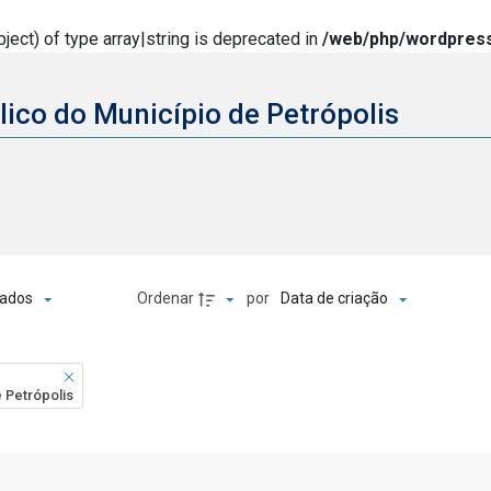
ject) of type array|string is deprecated in
/web/php/wordpress
lico do Município de Petrópolis
o
Ordenar
por
ados
Data de criação
 Petrópolis