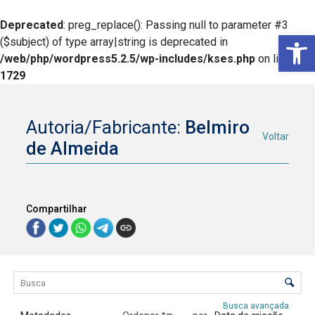
Deprecated
: preg_replace(): Passing null to parameter #3
Ba
($subject) of type array|string is deprecated in
/web/php/wordpress5.2.5/wp-includes/kses.php
on line
1729
Autoria/Fabricante:
Belmiro
Voltar
de Almeida
Compartilhar
Lista de itens
Controle de ordenação e visualização
Busca avançada