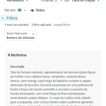
Ordenar
por
Metadados
Data de criação
Ver em:
Slides
Filtros
1
item encontrado
1
filtro aplicado
Limpar filtros
Autor/Fabricante
Belmiro de Almeida
Resultados da lista de itens
A Má Notícia
Descrição
Tela de formato redondo, representando em primeiro plano figura
de mulher com cabelos loiros, compridos, vestindo blusa
branca, sem manga, saia longa de babados na barra e sapato
abotinado de bico fino. Ela está assentada em uma poltrona de
fundo e braço em tecido vermelho e encosto e assento de
tecido estampado, com uma franja de fitas entrelaçadas
arrematando a parte debaixo. O corpo da mulher está voltado
para a esquerda, com o braço direito sobre a poltrona apoiando