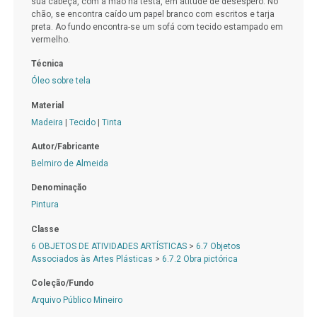
sua cabeça, com a mão na testa, em atitude de desespero. No
chão, se encontra caído um papel branco com escritos e tarja
preta. Ao fundo encontra-se um sofá com tecido estampado em
vermelho.
Técnica
Óleo sobre tela
Material
Madeira
|
Tecido
|
Tinta
Autor/Fabricante
Belmiro de Almeida
Denominação
Pintura
Classe
6 OBJETOS DE ATIVIDADES ARTÍSTICAS
>
6.7 Objetos
Associados às Artes Plásticas
>
6.7.2 Obra pictórica
Coleção/Fundo
Arquivo Público Mineiro