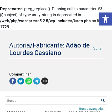
Deprecated
: preg_replace(): Passing null to parameter #3
Ba
($subject) of type array|string is deprecated in
/web/php/wordpress5.2.5/wp-includes/kses.php
on line
1729
Autoria/Fabricante:
Adão de
Voltar
Lourdes Cassiano
Compartilhar
Lista de itens
Controle de ordenação e visualização
Busca avançada