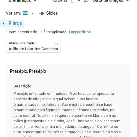
Ordenar
por
Metadados
Data de criação
Ver em:
Slides
Filtros
1
item encontrado
1
filtro aplicado
Limpar filtros
Autor/Fabricante
Adão de Lourdes Cassiano
Resultados da lista de itens
Presépio, Presépio
Descrição
Presépio entalhado em madeira. A parte superior apresenta
espécie de altar, sobre o qual sobem duas hastes
ornamentadas nas laterais. Sobre estás encontra-se base
ornamentada com figuras humanas idênticas pararelas, na
parte central. No altar, a esquerda encontra-se Maria com as
mãos justaspostas e a direita, José. Uma vaca e boi aparecem
de perfil, de frente para a manjedoura, retangular. De frente ao
altar, encontram-se os três reis magos, e nas laterais dois bois