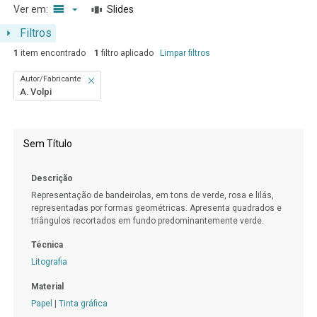
Ver em:
Slides
Filtros
1
item encontrado
1
filtro aplicado
Limpar filtros
Autor/Fabricante
A. Volpi
Resultados da lista de itens
Sem Título
Descrição
Representação de bandeirolas, em tons de verde, rosa e lilás,
representadas por formas geométricas. Apresenta quadrados e
triângulos recortados em fundo predominantemente verde.
Técnica
Litografia
Material
Papel
|
Tinta gráfica