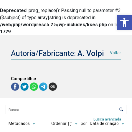
Deprecated
: preg_replace(): Passing null to parameter #3
Ba
($subject) of type array|string is deprecated in
/web/php/wordpress5.2.5/wp-includes/kses.php
on line
1729
Autoria/Fabricante:
A. Volpi
Voltar
Compartilhar
Lista de itens
Controle de ordenação e visualização
Busca avançada
Ordenar
por
Metadados
Data de criação